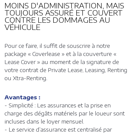
MOINS D'ADMINISTRATION, MAIS
TOUJOURS ASSURÉ ET COUVERT
CONTRE LES DOMMAGES AU
NOTRE BROCHURE
VÉHICULE
Matomo Analytics
FAQ
Pour ce faire, il suffit de souscrire à notre
package « Coverlease » et à la couverture «
Lease Cover » au moment de la signature de
Matomo Tag Manager
NL
votre contrat de Private Lease, Leasing, Renting
ou Xtra-Renting.
ESPACE CLIENTS
Avantages :
Facebook
- Simplicité : Les assurances et la prise en
charge des dégâts matériels par le loueur sont
incluses dans le loyer mensuel.
- Le service d’assurance est centralisé par