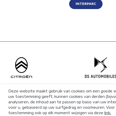
INTERPARC
FUNCTIONE
ANALYTISC
ADVERTENT
LAAT ALLE
Matomo Ana
Matomo Ta
Deze website maakt gebruik van cookies om een goede we
uw toestemming geeft, kunnen cookies van derden (bijv
analyseren, de inhoud aan te passen op basis van uw inte
Facebook
© 2026 Stellantis Financial Services
Disclaimer
voor u, gebaseerd op uw surfgedrag en voorkeuren. Voor 
BeLux
Privacybeleid
Kla
toestemming ook op elk moment wijzigen via deze
link.