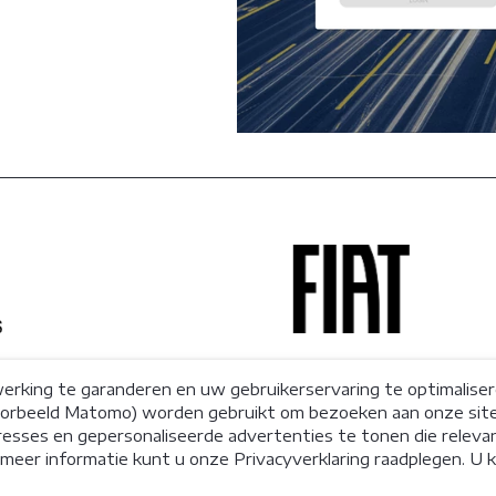
LE COOKIES
HE COOKIES
IE- EN PERSONALISATIECOOKIES
BEWAAR
S TOE
WI
lytics
g Manager
rking te garanderen en uw gebruikerservaring te optimalisere
oorbeeld Matomo) worden gebruikt om bezoeken aan onze sit
resses en gepersonaliseerde advertenties te tonen die relevan
SCP
meer informatie kunt u onze Privacyverklaring raadplegen. U
chtenbehandeling
verzekering
AssurMiFID
Klokkenluiders
Toegankelijk