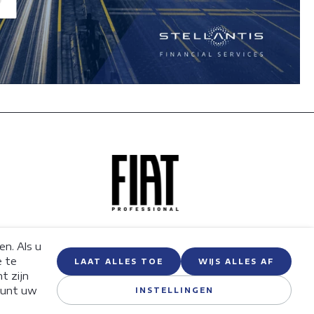
JS ALLES AF
n. Als u
e te
LAAT ALLES TOE
WIJS ALLES AF
t zijn
Cookie
 kunt uw
INSTELLINGEN
heidsverklaring
FAQ
Cookiebeleid
Instellingen
Français