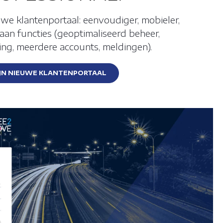
e klantenportaal: eenvoudiger, mobieler,
k aan functies (geoptimaliseerd beheer,
ng, meerdere accounts, meldingen).
JN NIEUWE KLANTENPORTAAL
door de
 apparaat van
ractie met een
 uw computer of