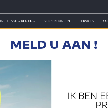
RING-LEASING-RENTING
VERZEKERINGEN
SERVICES
CO
MELD U AAN !
IK BEN 
PR