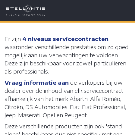
INSTELLINGEN COOKIES
BEWAAR
Cookies zijn kleine stukjes gegevens die vanaf een website w
FINANCIERING-LEASING-RENTING
Er zijn
4 niveaus servicecontracten
,
en door de webbrowser van de gebruiker worden opgeslagen 
LAAT ALLES TOE
W
of het mobiele apparaat van de gebruiker terwijl de gebruiker aa
waaronder verschillende prestaties om zo goed
Ze worden gebruikt om de interactie met een site vast te legg
mogelijk aan uw verwachtingen te voldoen.
anonieme gegevens die niet schadelijk zijn voor uw computer 
VERZEKERINGEN
Deze zijn beschikbaar voor zowel particulieren
apparaat.
Meer info
als professionals.
Vraag informatie aan
de verkopers bij uw
SERVICES
FUNCTIONELE COOKIES
dealer over de inhoud van elk servicecontract
afhankelijk van het merk Abarth, Alfa Roméo,
ANALYTISCHE COOKIES
Citroën, DS Automobiles, Fiat, Fiat Professional,
CONTACT
ADVERTENTIE- EN PERSONALISATIECOOKIES
Jeep, Maserati, Opel en Peugeot.
Deze verschillende producten zijn ook 'stand
OVER ONS ?
alone' beschikbaar, dus niet specifiek met een