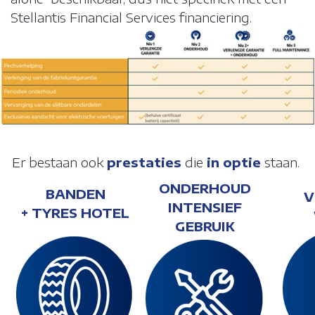
Stellantis Financial Services financiering.
ONZE BROCHURE
Matomo Analytics
Matomo Tag Manager
FAQ
Facebook
Er bestaan ook
prestaties
die
in optie
staan.
FR
ONDERHOUD
BANDEN
V
INTENSIEF
+ TYRES HOTEL
KLANTENZONE
GEBRUIK