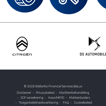
© 2026 Stellantis Financial Services BeLux
Disclaimer
Privacybeleid
Klachtenbehandeling
SCP verzekering
AssurMiFID
Klokkenluiders
Toegankelijkheidsverklaring
FAQ
Cookiebeleid