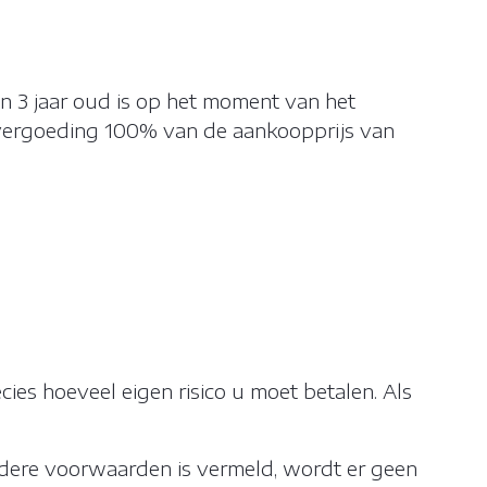
n 3 jaar oud is op het moment van het
door de
e vergoeding 100% van de aankoopprijs van
 apparaat van
ractie met een
 uw computer of
ies hoeveel eigen risico u moet betalen. Als
ondere voorwaarden is vermeld, wordt er geen