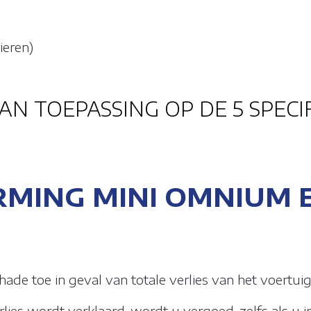
ieren)
 VAN TOEPASSING OP DE 5 SPEC
MING MINI OMNIUM 
ade toe in geval van totale verlies van het voertuig
rlies wordt verklaard, wordt u vergoed, zelfs als u in