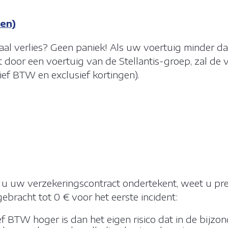
NGEN COOKIES
en)
aal verlies? Geen paniek! Als uw voertuig minder da
kleine stukjes gegevens die vanaf een website worden verzonden en 
t door een voertuig van de Stellantis-groep, zal d
n de gebruiker worden opgeslagen op de computer of het mobiele
ief BTW en exclusief kortingen).
erwijl de gebruiker aan het surfen is. Ze worden gebruikt om de inte
eggen. Ze bevatten anonieme gegevens die niet schadelijk zijn voor
aat.
Meer info
LE COOKIES
HE COOKIES
IE- EN PERSONALISATIECOOKIES
u uw verzekeringscontract ondertekent, weet u prec
gebracht tot 0 € voor het eerste incident:
f BTW hoger is dan het eigen risico dat in de bijz
BEWAAR