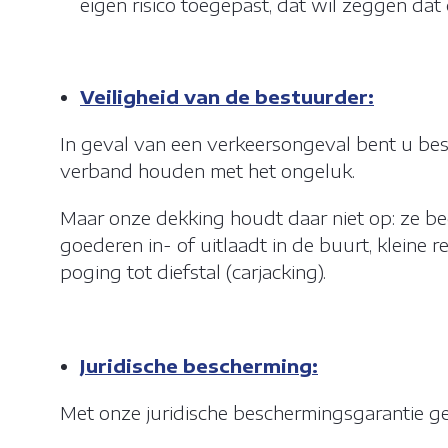
eigen risico toegepast, dat wil zeggen dat
LAAT ALLE
Matomo Ana
Matomo Ta
Veiligheid van de bestuurder:
In geval van een verkeersongeval bent u bes
Facebook
verband houden met het ongeluk.
Maar onze dekking houdt daar niet op: ze bege
goederen in- of uitlaadt in de buurt, kleine r
poging tot diefstal (carjacking).
Juridische bescherming:
Met onze juridische beschermingsgarantie gen