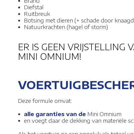
Brand
Diefstal
Ruitbreuk
Botsing met dieren (+ schade door knaagd
Natuurkrachten (hagel of storm)
ER IS GEEN VRIJSTELLING
MINI OMNIUM!
VOERTUIGBESCHER
Deze formule omvat:
alle garanties van de
Mini Omnium
en voegt daar de dekking van materiële sch
Als het voertuig na een ongeluk als totaal ve