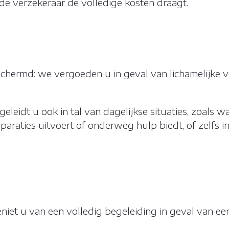
 de verzekeraar de volledige kosten draagt.
S TOE
WI
lytics
g Manager
chermd: we vergoeden u in geval van lichamelijke v
leidt u ook in tal van dagelijkse situaties, zoals wa
eparaties uitvoert of onderweg hulp biedt, of zelfs i
iet u van een volledig begeleiding in geval van een