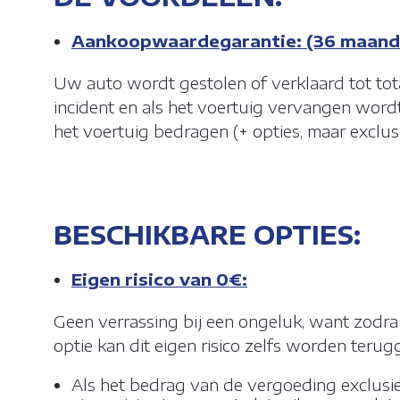
INSTELLI
Aankoopwaardegarantie: (36 maand
Uw auto wordt gestolen of verklaard tot tot
Cookies zijn 
incident en als het voertuig vervangen word
webbrowser va
het voertuig bedragen (+ opties, maar exclus
de gebruiker t
site vast te l
mobiele appar
BESCHIKBARE OPTIES:
FUNCTIONE
ANALYTISC
Eigen risico van 0€:
ADVERTENT
Geen verrassing bij een ongeluk, want zodra 
optie kan dit eigen risico zelfs worden terug
Als het bedrag van de vergoeding exclusie