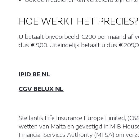
HOE WERKT HET PRECIES?
U betaalt bijvoorbeeld €200 per maand af v
dus € 9,00. Uiteindelijk betaalt u dus € 20
INSTELLI
IPID BE NL
CGV BELUX NL
Cookies zijn 
webbrowser va
de gebruiker t
site vast te l
Stellantis Life Insurance Europe Limited, (C
mobiele appar
wetten van Malta en gevestigd in MIB House,
Financial Services Authority (MFSA) om verz