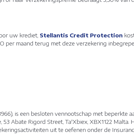
oor uw krediet,
Stellantis Credit Protection
kost
9,OO per maand terug met deze verzekering inbegre
NGEN COOKIES
kleine stukjes gegevens die vanaf een website worden verzonden en 
n de gebruiker worden opgeslagen op de computer of het mobiele
erwijl de gebruiker aan het surfen is. Ze worden gebruikt om de inte
eggen. Ze bevatten anonieme gegevens die niet schadelijk zijn voor
68966), is een besloten vennootschap met beperkte a
aat.
Meer info
 53 Abate Rigord Street, Ta'Xbiex, XBX1122 Malta. H
ekeringsactiviteiten uit te oefenen onder de Insura