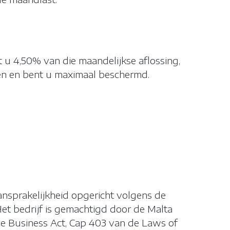
 u 4,50% van die maandelijkse aflossing,
pen en bent u maximaal beschermd.
door de
 apparaat van
ractie met een
 uw computer of
ansprakelijkheid opgericht volgens de
et bedrijf is gemachtigd door de Malta
nce Business Act, Cap 403 van de Laws of