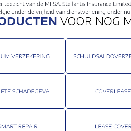
LE COOKIES
der toezicht van de MFSA. Stellantis Insurance Limi
elgië onder de vrijheid van dienstverlening onder n
HE COOKIES
RODUCTEN
VOOR NOG M
IE- EN PERSONALISATIECOOKIES
BEWAAR
UM VERZEKERING
SCHULDSALDOVERZ
S TOE
WI
lytics
g Manager
IFTE SCHADEGEVAL
COVERLEASE
SMART REPAIR
LEASE COVE