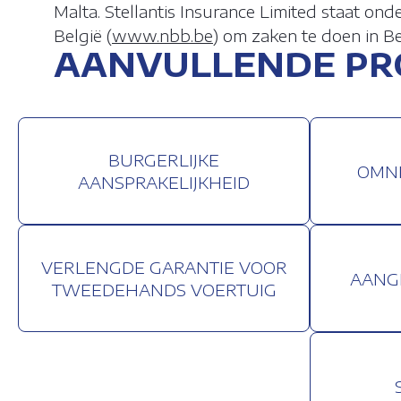
FUNCTIONE
Malta. Stellantis Insurance Limited staat on
België (
www.nbb.be
) om zaken te doen in B
ANALYTISC
AANVULLENDE P
ADVERTENT
BURGERLIJKE
OMNI
AANSPRAKELIJKHEID
LAAT ALLE
Matomo Ana
Matomo Ta
VERLENGDE GARANTIE VOOR
AANG
TWEEDEHANDS VOERTUIG
Facebook